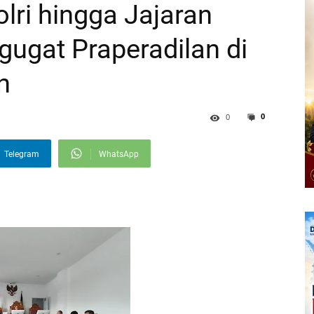
lri hingga Jajaran
ugat Praperadilan di
n
0
0
Telegram
WhatsApp