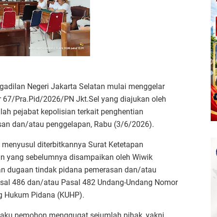
gadilan Negeri Jakarta Selatan mulai menggelar
 67/Pra.Pid/2026/PN Jkt.Sel yang diajukan oleh
lah pejabat kepolisian terkait penghentian
san dan/atau penggelapan, Rabu (3/6/2026).
 menyusul diterbitkannya Surat Ketetapan
ran yang sebelumnya disampaikan oleh Wiwik
gan dugaan tindak pidana pemerasan dan/atau
asal 486 dan/atau Pasal 482 Undang-Undang Nomor
g Hukum Pidana (KUHP).
laku pemohon menggugat sejumlah pihak, yakni