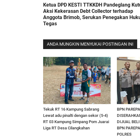
Ketua DPD KESTI TTKKDH Pandeglang Kut
Aksi Kekerasan Debt Collector terhadap
Anggota Brimob, Serukan Penegakan Hu
Tegas
ANDA MUNGKIN MENYUKAI POSTINGAN INI
Tekuk RT 16 Kampung Sabrang
BPN PAREPA
Lewat adu pinalti dengan sekor (5-4)
DISERAHKAN
RT 03 Kampung Simpang Pom Juarai
DIJUAL BEL
Liga RT Desa Cilangkahan
BPN PAREPA
POLRES