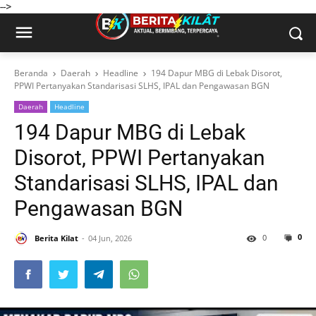
-->
Beranda
Daerah
Headline
194 Dapur MBG di Lebak Disorot,
PPWI Pertanyakan Standarisasi SLHS, IPAL dan Pengawasan BGN
Daerah
Headline
194 Dapur MBG di Lebak
Disorot, PPWI Pertanyakan
Standarisasi SLHS, IPAL dan
Pengawasan BGN
0
0
Berita Kilat
04 Jun, 2026