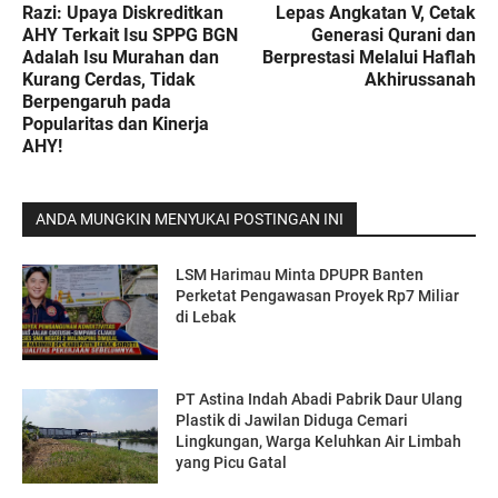
Razi: Upaya Diskreditkan
Lepas Angkatan V, Cetak
AHY Terkait Isu SPPG BGN
Generasi Qurani dan
Adalah Isu Murahan dan
Berprestasi Melalui Haflah
Kurang Cerdas, Tidak
Akhirussanah
Berpengaruh pada
Popularitas dan Kinerja
AHY!
ANDA MUNGKIN MENYUKAI POSTINGAN INI
LSM Harimau Minta DPUPR Banten
Perketat Pengawasan Proyek Rp7 Miliar
di Lebak
PT Astina Indah Abadi Pabrik Daur Ulang
Plastik di Jawilan Diduga Cemari
Lingkungan, Warga Keluhkan Air Limbah
yang Picu Gatal