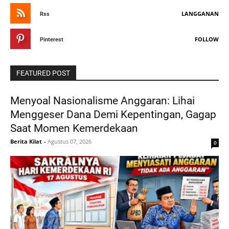
LANGGANAN
Rss
FOLLOW
Pinterest
FEATURED POST
Menyoal Nasionalisme Anggaran: Lihai
Menggeser Dana Demi Kepentingan, Gagap
Saat Momen Kemerdekaan
Berita Kilat
-
Agustus 07, 2026
0