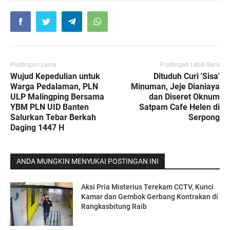
Postingan Lama
Postingan Lebih Baru
Wujud Kepedulian untuk
Dituduh Curi 'Sisa'
Warga Pedalaman, PLN
Minuman, Jeje Dianiaya
ULP Malingping Bersama
dan Diseret Oknum
YBM PLN UID Banten
Satpam Cafe Helen di
Salurkan Tebar Berkah
Serpong
Daging 1447 H
ANDA MUNGKIN MENYUKAI POSTINGAN INI
Aksi Pria Misterius Terekam CCTV, Kunci
Kamar dan Gembok Gerbang Kontrakan di
Rangkasbitung Raib ‎