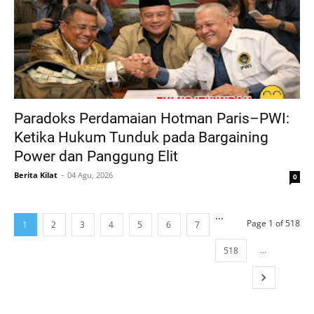
Paradoks Perdamaian Hotman Paris–PWI:
Ketika Hukum Tunduk pada Bargaining
Power dan Panggung Elit
Berita Kilat
04 Agu, 2026
0
...
Page 1 of 518
1
2
3
4
5
6
7
...
518