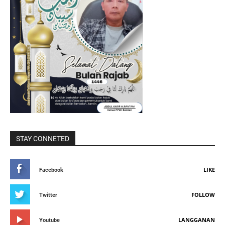
STAY CONNETED
LIKE
Facebook
FOLLOW
Twitter
LANGGANAN
Youtube