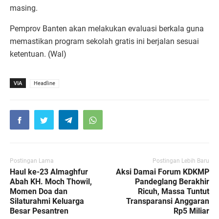
masing.
Pemprov Banten akan melakukan evaluasi berkala guna
memastikan program sekolah gratis ini berjalan sesuai
ketentuan. (Wal)
VIA
Headline
Postingan Lama
Postingan Lebih Baru
Haul ke-23 Almaghfur
Aksi Damai Forum KDKMP
Abah KH. Moch Thowil,
Pandeglang Berakhir
Momen Doa dan
Ricuh, Massa Tuntut
Silaturahmi Keluarga
Transparansi Anggaran
Besar Pesantren
Rp5 Miliar