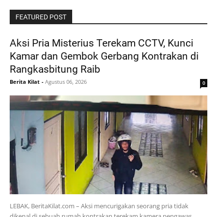
FEATURED POST
Aksi Pria Misterius Terekam CCTV, Kunci
Kamar dan Gembok Gerbang Kontrakan di
Rangkasbitung Raib ‎
Berita Kilat
-
Agustus 06, 2026
0
‎LEBAK, BeritaKilat.com – Aksi mencurigakan seorang pria tidak
dikenal di sebuah rumah kontrakan terekam kamera pengawas