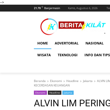
-->
C
Banjarmasin
Kamis, Augustus 6, 2026
Te
21.79
HOME
ADVERTORIAL
NASIONAL
WISATA
TEKNOLOGI
INFO DAN TIPS
Beranda
Ekonomi
Headline
Jakarta
ALVIN LI
KECERDASAN KEUANGAN
Ekonomi
Headline
Jakarta
ALVIN LIM PERIN