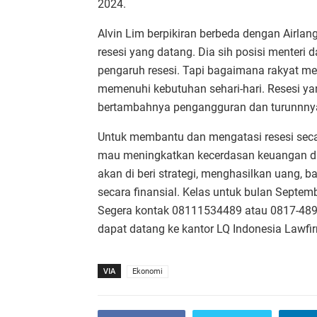
2024.
Alvin Lim berpikiran berbeda dengan Airl
resesi yang datang. Dia sih posisi menteri d
pengaruh resesi. Tapi bagaimana rakyat me
memenuhi kebutuhan sehari-hari. Resesi y
bertambahnya pengangguran dan turunnnya d
Untuk membantu dan mengatasi resesi seca
mau meningkatkan kecerdasan keuangan dan
akan di beri strategi, menghasilkan uang, 
secara finansial. Kelas untuk bulan Septem
Segera kontak 08111534489 atau 0817-489-0
dapat datang ke kantor LQ Indonesia Lawfir
VIA
Ekonomi