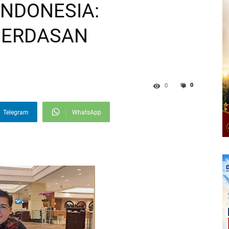
INDONESIA:
CERDASAN
0
0
Telegram
WhatsApp