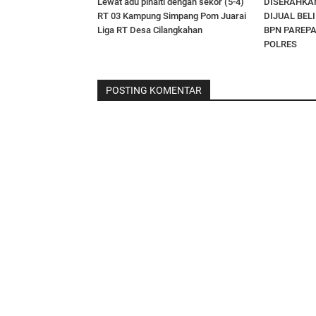
Lewat adu pinalti dengan sekor (5-4)
DISERAHKAN
RT 03 Kampung Simpang Pom Juarai
DIJUAL BEL
Liga RT Desa Cilangkahan
BPN PAREPA
POLRES
POSTING KOMENTAR