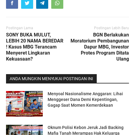
Postingan Lama
Postingan Lebih Baru
SONY BUKA MULUT,
BGN Berlakukan
LEBIH 20 NAMA BEREDAR
Moratorium Pembangunan
! Kasus MBG Terancam
Dapur MBG, Investor
Menyeret Lingkaran
Protes Program Ditata
Kekuasaan?
Ulang
ANDA MUNGKIN MENYUKAI POSTINGAN INI
Menyoal Nasionalisme Anggaran: Lihai
Menggeser Dana Demi Kepentingan,
Gagap Saat Momen Kemerdekaan
Oknum Polisi Kebon Jeruk Jadi Backing
Mafia Tanah Merampas Hak Keluarga