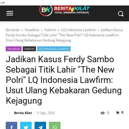
-->
Beranda
Headline
Hukrim
LQ Indonesia Lawfirm
Jadikan Kasus
Ferdy Sambo Sebagai Titik Lahir "The New Polri" LQ Indonesia Lawfirm:
Usut Ulang Kebakaran Gedung Kejagung
Headline
Hukrim
LQ Indonesia Lawfirm
Jadikan Kasus Ferdy Sambo
Sebagai Titik Lahir "The New
Polri" LQ Indonesia Lawfirm:
Usut Ulang Kebakaran Gedung
Kejagung
0
0
Berita Kilat
11 Agu, 2022