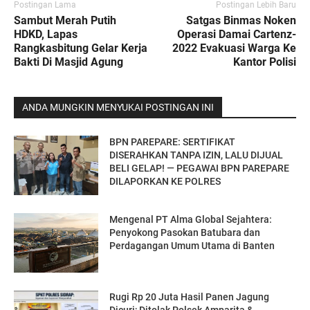
Postingan Lama
Postingan Lebih Baru
Sambut Merah Putih
Satgas Binmas Noken
HDKD, Lapas
Operasi Damai Cartenz-
Rangkasbitung Gelar Kerja
2022 Evakuasi Warga Ke
Bakti Di Masjid Agung
Kantor Polisi
ANDA MUNGKIN MENYUKAI POSTINGAN INI
BPN PAREPARE: SERTIFIKAT
DISERAHKAN TANPA IZIN, LALU DIJUAL
BELI GELAP! — PEGAWAI BPN PAREPARE
DILAPORKAN KE POLRES
Mengenal PT Alma Global Sejahtera:
Penyokong Pasokan Batubara dan
Perdagangan Umum Utama di Banten
Rugi Rp 20 Juta Hasil Panen Jagung
Dicuri; Ditolak Polsek Amparita &