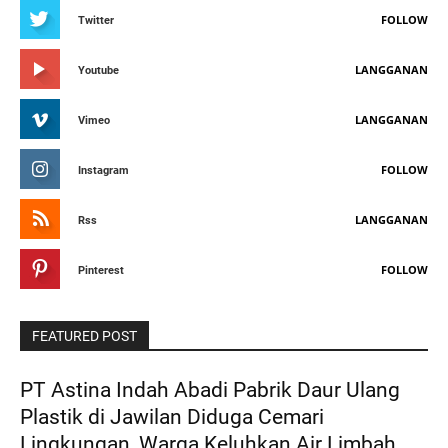
FOLLOW
Twitter
LANGGANAN
Youtube
LANGGANAN
Vimeo
FOLLOW
Instagram
LANGGANAN
Rss
FOLLOW
Pinterest
FEATURED POST
PT Astina Indah Abadi Pabrik Daur Ulang
Plastik di Jawilan Diduga Cemari
Lingkungan, Warga Keluhkan Air Limbah