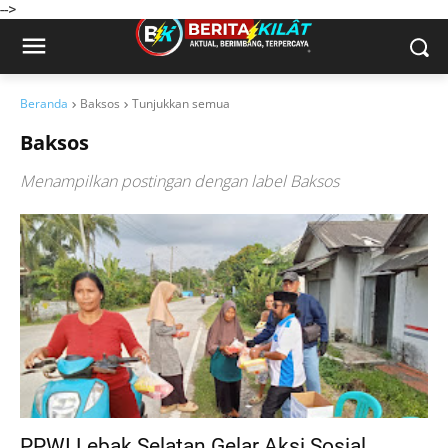
-->
Beranda
Baksos
Tunjukkan semua
Baksos
Menampilkan postingan dengan label
Baksos
PPWI Lebak Selatan Gelar Aksi Sosial