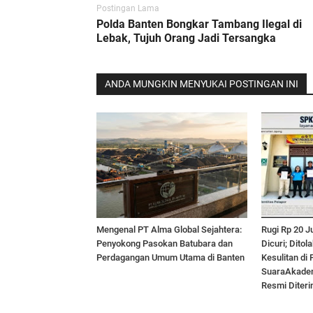
Postingan Lama
Polda Banten Bongkar Tambang Ilegal di
Lebak, Tujuh Orang Jadi Tersangka
ANDA MUNGKIN MENYUKAI POSTINGAN INI
Mengenal PT Alma Global Sejahtera:
Rugi Rp 20 J
Penyokong Pasokan Batubara dan
Dicuri; Dito
Perdagangan Umum Utama di Banten
Kesulitan di
SuaraAkadem
Resmi Diteri