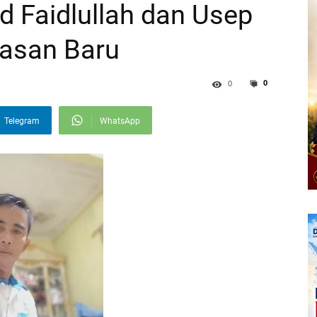
 Faidlullah dan Usep
gasan Baru
0
0
Telegram
WhatsApp