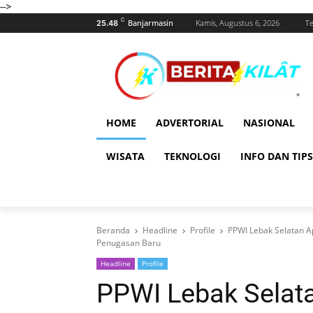
-->
C
Banjarmasin
Kamis, Augustus 6, 2026
T
25.48
HOME
ADVERTORIAL
NASIONAL
WISATA
TEKNOLOGI
INFO DAN TIPS
Beranda
Headline
Profile
PPWI Lebak Selatan A
Penugasan Baru
Headline
Profile
PPWI Lebak Selata