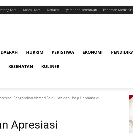
entang Kami
Kontak Kami
Redaksi
Syarat dan Ketentuan
Pedoman Media Sib
DAERAH
HUKRIM
PERISTIWA
EKONOMI
PENDIDIK
KESEHATAN
KULINER
presiasi Pengabdian Ahmad Faidlullah dan Usep Herdiana di
n Apresiasi