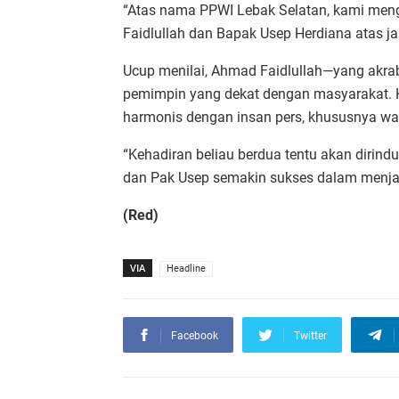
“Atas nama PPWI Lebak Selatan, kami me
Faidlullah dan Bapak Usep Herdiana atas j
Ucup menilai, Ahmad Faidlullah—yang akr
pemimpin yang dekat dengan masyarakat. 
harmonis dengan insan pers, khususnya war
“Kehadiran beliau berdua tentu akan dirind
dan Pak Usep semakin sukses dalam menja
(Red)
VIA
Headline
Facebook
Twitter