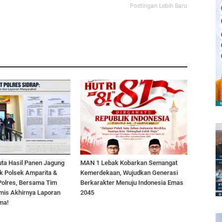
Postingan Lebih Baru
uta Hasil Panen Jagung
MAN 1 Lebak Kobarkan Semangat
lak Polsek Amparita &
Kemerdekaan, Wujudkan Generasi
 Polres, Bersama Tim
Berkarakter Menuju Indonesia Emas
is Akhirnya Laporan
2045
ma!