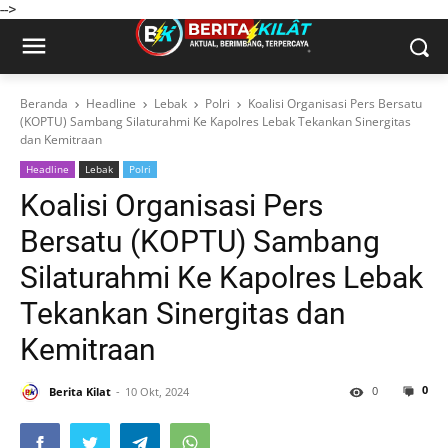
-->
Beranda
Headline
Lebak
Polri
Koalisi Organisasi Pers Bersatu
(KOPTU) Sambang Silaturahmi Ke Kapolres Lebak Tekankan Sinergitas
dan Kemitraan
Headline
Lebak
Polri
Koalisi Organisasi Pers
Bersatu (KOPTU) Sambang
Silaturahmi Ke Kapolres Lebak
Tekankan Sinergitas dan
Kemitraan
0
0
Berita Kilat
10 Okt, 2024