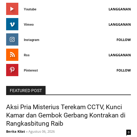
LANGGANAN
Youtube
LANGGANAN
Vimeo
FOLLOW
Instagram
LANGGANAN
Rss
FOLLOW
Pinterest
FEATURED POST
Aksi Pria Misterius Terekam CCTV, Kunci
Kamar dan Gembok Gerbang Kontrakan di
Rangkasbitung Raib ‎
Berita Kilat
-
Agustus 06, 2026
0