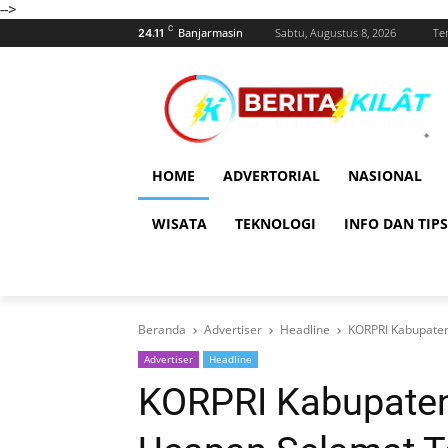
-->
C
Banjarmasin
Sabtu, Augustus 8, 2026
Te
24.11
HOME
ADVERTORIAL
NASIONAL
WISATA
TEKNOLOGI
INFO DAN TIPS
Beranda
Advertiser
Headline
KORPRI Kabupaten
Advertiser
Headline
KORPRI Kabupate