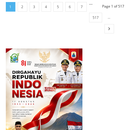
...
Page 1 of 517
1
2
3
4
5
6
7
...
517